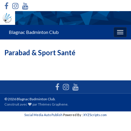
Blagnac Badminton Club
Togg
navig
Parabad & Sport Santé
© 2026 Blagnac Badminton Club.
Construit avec
par
Thèmes Graphene
.
Social Media Auto Publish
Powered By :
XYZScripts.com