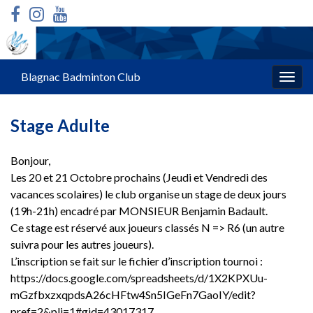
Blagnac Badminton Club
Togg
navig
Stage Adulte
Bonjour,
Les 20 et 21 Octobre prochains (Jeudi et Vendredi des
vacances scolaires) le club organise un stage de deux jours
(19h-21h) encadré par MONSIEUR Benjamin Badault.
Ce stage est réservé aux joueurs classés N => R6 (un autre
suivra pour les autres joueurs).
L’inscription se fait sur le fichier d’inscription tournoi :
https://docs.google.com/spreadsheets/d/1X2KPXUu-
mGzfbxzxqpdsA26cHFtw4Sn5IGeFn7GaoIY/edit?
pref=2&pli=1#gid=43017317