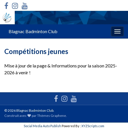
Blagnac Badminton Club
Togg
navig
Compétitions jeunes
Mise à jour de la page & Informations pour la saison 2025-
2026 à venir !
© 2026 Blagnac Badminton Club.
Construit avec
par
Thèmes Graphene
.
Social Media Auto Publish
Powered By :
XYZScripts.com