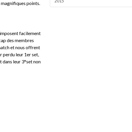
2015
de magnifiques points.
s’imposent facilement
ndicap des membres
match et nous offrent
 perdu leur 1er set,
nt dans leur 3°set non