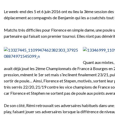
Le week-end des 5 et 6 juin 2016 ont eu lieu la 3ème session de
déplacement accompagnés de Benjamin qui les a coatchés tout 
Matchs très difficiles pour Florence en simple dame, une poule u
partenaire qui faisait son premier tournoi. Elles n’ont pas démérit
Quant aux mixtes, 
avait déjà joué les 2ème Championnats de France à Bourges en 20
pression, mènent le 1er set mais s’inclinent finalement 23/21, pui
sortir de poule… Ainsi, Florence et Stepen, motivés, sortent leu
très serrés 22/20, 21/19 contre les vice champions de France sort
car Florence et Stephen ne sortent pas de poule aux points avera
De son côté, Rémi retrouvait ses adversaires habituels dans une p
play, faisant jouer ses adversaires lorsque la différence de nivea