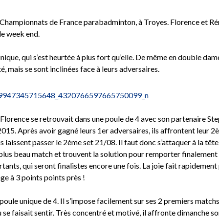
s Championnats de France parabadminton, à Troyes. Florence et Rém
le week end.
nique, qui s’est heurtée à plus fort qu’elle. De même en double dam
é, mais se sont inclinées face à leurs adversaires.
Florence se retrouvait dans une poule de 4 avec son partenaire Ste
15. Après avoir gagné leurs 1er adversaires, ils affrontent leur 
s laissent passer le 2ème set 21/08. Il faut donc s’attaquer à la tête
r plus beau match et trouvent la solution pour remporter finalement
ants, qui seront finalistes encore une fois. La joie fait rapidement
ge à 3 points points près !
oule unique de 4. Il s’impose facilement sur ses 2 premiers matchs,
u se faisait sentir. Très concentré et motivé, il affronte dimanche s