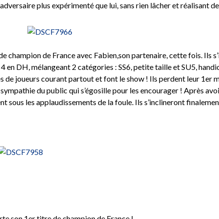
n adversaire plus expérimenté que lui, sans rien lâcher et réalisant 
e de champion de France avec Fabien,son partenaire, cette fois. Ils 
e 4 en DH, mélangeant 2 catégories : SS6, petite taille et SU5, ha
 de joueurs courant partout et font le show ! Ils perdent leur 1er 
sympathie du public qui s’égosille pour les encourager ! Après avoir
nt sous les applaudissements de la foule. Ils s’inclineront finaleme
rte son 1er titre de champion de France !